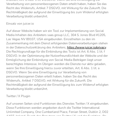
Verarbeitung von personenbezogenen Daten erteilt haben, haben Sie das
Recht des Widerrufs, Artikel 7 DSGVO, mit Wirkung für die Zukunft. Die
Rechtmäßigkeit der aufgrund der Einwilligung bis zum Widerruf erfolgten
Verarbeitung bleibt unberührt.
Einsatz von juicer.io
Auf dieser Website haben wir ein Tool zur Implementierung von Social
Media Inhalten des Anbieters saas.group LLC, 304 S. Jones Blvd #1205,
Las Vegas NV 89107, USA eingebunden. Einzelheiten zu den im
Zusammenhang mit dem Dienst erfolgenden Datenverarbeitungen stehen
in der Datenschutzerklärung des Anbieters,
https://www.juicer.io/privacy
.
Die Rechtsgrundlage für die Einbindung des Tools ist Art. 6 Abs. 1 lit. f
DSGVO. In der Optimierung der Nutzerfreundlichkeit der Website und der
Ermöglichung der Einbindung von Social Media Beiträgen liegt unser
berechtigtes Interesse. Im Übrigen werden die Dienste nur aktiv geladen,
wenn Sie Ihre Einwilligung hierzu zuvor erteilten, Art. 6 Abs. 1 lit. a
DSGVO. Wenn Sie eine Einwilligung zur Verarbeitung von
personenbezogenen Daten erteilt haben, haben Sie das Recht des
Widerrufs, Artikel 7 DSGVO, mit Wirkung für die Zukunft. Die
Rechtmäßigkeit der aufgrund der Einwilligung bis zum Widerruf erfolgten
Verarbeitung bleibt unberührt.
Twitter / X Plugin
Auf unseren Seiten sind Funktionen des Dienstes Twitter / X eingebunden.
Diese Funktionen werden angeboten durch die Twitter International
Unlimited Company, One Cumberland Place, Fenian Street, Dublin 2, D02
AX07, Ireland. Durch das Benutzen von Twitter / X und der Funktion „Re-