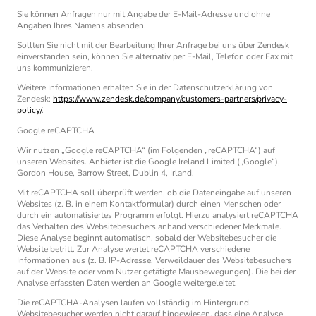
Sie können Anfragen nur mit Angabe der E-Mail-Adresse und ohne
Angaben Ihres Namens absenden.
Sollten Sie nicht mit der Bearbeitung Ihrer Anfrage bei uns über Zendesk
einverstanden sein, können Sie alternativ per E-Mail, Telefon oder Fax mit
uns kommunizieren.
Weitere Informationen erhalten Sie in der Datenschutzerklärung von
Zendesk:
https://www.zendesk.de/company/customers-partners/privacy-
policy/
.
Google reCAPTCHA
Wir nutzen „Google reCAPTCHA“ (im Folgenden „reCAPTCHA“) auf
unseren Websites. Anbieter ist die Google Ireland Limited („Google“),
Gordon House, Barrow Street, Dublin 4, Irland.
Mit reCAPTCHA soll überprüft werden, ob die Dateneingabe auf unseren
Websites (z. B. in einem Kontaktformular) durch einen Menschen oder
durch ein automatisiertes Programm erfolgt. Hierzu analysiert reCAPTCHA
das Verhalten des Websitebesuchers anhand verschiedener Merkmale.
Diese Analyse beginnt automatisch, sobald der Websitebesucher die
Website betritt. Zur Analyse wertet reCAPTCHA verschiedene
Informationen aus (z. B. IP-Adresse, Verweildauer des Websitebesuchers
auf der Website oder vom Nutzer getätigte Mausbewegungen). Die bei der
Analyse erfassten Daten werden an Google weitergeleitet.
Die reCAPTCHA-Analysen laufen vollständig im Hintergrund.
Websitebesucher werden nicht darauf hingewiesen, dass eine Analyse