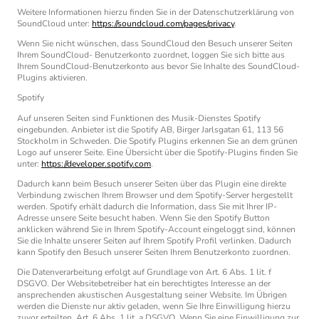
Weitere Informationen hierzu finden Sie in der Datenschutzerklärung von
SoundCloud unter:
https://soundcloud.com/pages/privacy
.
Wenn Sie nicht wünschen, dass SoundCloud den Besuch unserer Seiten
Ihrem SoundCloud- Benutzerkonto zuordnet, loggen Sie sich bitte aus
Ihrem SoundCloud-Benutzerkonto aus bevor Sie Inhalte des SoundCloud-
Plugins aktivieren.
Spotify
Auf unseren Seiten sind Funktionen des Musik-Dienstes Spotify
eingebunden. Anbieter ist die Spotify AB, Birger Jarlsgatan 61, 113 56
Stockholm in Schweden. Die Spotify Plugins erkennen Sie an dem grünen
Logo auf unserer Seite. Eine Übersicht über die Spotify-Plugins finden Sie
unter:
https://developer.spotify.com
.
Dadurch kann beim Besuch unserer Seiten über das Plugin eine direkte
Verbindung zwischen Ihrem Browser und dem Spotify-Server hergestellt
werden. Spotify erhält dadurch die Information, dass Sie mit Ihrer IP-
Adresse unsere Seite besucht haben. Wenn Sie den Spotify Button
anklicken während Sie in Ihrem Spotify-Account eingeloggt sind, können
Sie die Inhalte unserer Seiten auf Ihrem Spotify Profil verlinken. Dadurch
kann Spotify den Besuch unserer Seiten Ihrem Benutzerkonto zuordnen.
Die Datenverarbeitung erfolgt auf Grundlage von Art. 6 Abs. 1 lit. f
DSGVO. Der Websitebetreiber hat ein berechtigtes Interesse an der
ansprechenden akustischen Ausgestaltung seiner Website. Im Übrigen
werden die Dienste nur aktiv geladen, wenn Sie Ihre Einwilligung hierzu
zuvor erteilten, Art. 6 Abs. 1 lit. a DSGVO. Wenn Sie eine Einwilligung zur