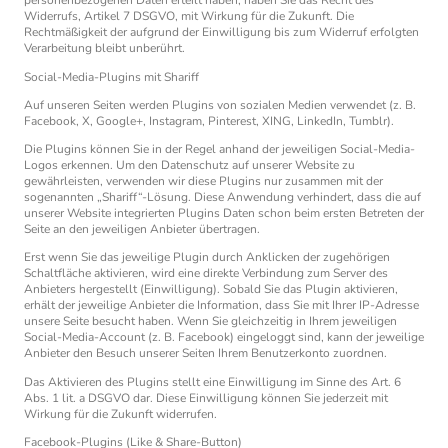
personenbezogenen Daten erteilt haben, haben Sie das Recht des
Widerrufs, Artikel 7 DSGVO, mit Wirkung für die Zukunft. Die
Rechtmäßigkeit der aufgrund der Einwilligung bis zum Widerruf erfolgten
Verarbeitung bleibt unberührt.
Social-Media-Plugins mit Shariff
Auf unseren Seiten werden Plugins von sozialen Medien verwendet (z. B.
Facebook, X, Google+, Instagram, Pinterest, XING, LinkedIn, Tumblr).
Die Plugins können Sie in der Regel anhand der jeweiligen Social-Media-
Logos erkennen. Um den Datenschutz auf unserer Website zu
gewährleisten, verwenden wir diese Plugins nur zusammen mit der
sogenannten „Shariff“-Lösung. Diese Anwendung verhindert, dass die auf
unserer Website integrierten Plugins Daten schon beim ersten Betreten der
Seite an den jeweiligen Anbieter übertragen.
Erst wenn Sie das jeweilige Plugin durch Anklicken der zugehörigen
Schaltfläche aktivieren, wird eine direkte Verbindung zum Server des
Anbieters hergestellt (Einwilligung). Sobald Sie das Plugin aktivieren,
erhält der jeweilige Anbieter die Information, dass Sie mit Ihrer IP-Adresse
unsere Seite besucht haben. Wenn Sie gleichzeitig in Ihrem jeweiligen
Social-Media-Account (z. B. Facebook) eingeloggt sind, kann der jeweilige
Anbieter den Besuch unserer Seiten Ihrem Benutzerkonto zuordnen.
Das Aktivieren des Plugins stellt eine Einwilligung im Sinne des Art. 6
Abs. 1 lit. a DSGVO dar. Diese Einwilligung können Sie jederzeit mit
Wirkung für die Zukunft widerrufen.
Facebook-Plugins (Like & Share-Button)