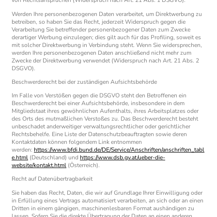
von Rechtsansprüchen (Widerspruch nach Art. 21 Abs. 1 DSGVO).
Werden Ihre personenbezogenen Daten verarbeitet, um Direktwerbung zu
betreiben, so haben Sie das Recht, jederzeit Widerspruch gegen die
Verarbeitung Sie betreffender personenbezogener Daten zum Zwecke
derartiger Werbung einzulegen; dies gilt auch für das Profiling, soweit es
mit solcher Direktwerbung in Verbindung steht. Wenn Sie widersprechen,
werden Ihre personenbezogenen Daten anschließend nicht mehr zum
Zwecke der Direktwerbung verwendet (Widerspruch nach Art. 21 Abs. 2
DSGVO).
Beschwerderecht bei der zuständigen Aufsichtsbehörde
Im Falle von Verstößen gegen die DSGVO steht den Betroffenen ein
Beschwerderecht bei einer Aufsichtsbehörde, insbesondere in dem
Mitgliedstaat ihres gewöhnlichen Aufenthalts, ihres Arbeitsplatzes oder
des Orts des mutmaßlichen Verstoßes zu. Das Beschwerderecht besteht
unbeschadet anderweitiger verwaltungsrechtlicher oder gerichtlicher
Rechtsbehelfe. Eine Liste der Datenschutzbeauftragten sowie deren
Kontaktdaten können folgendem Link entnommen
werden:
https://www.bfdi.bund.de/DE/Service/Anschriften/anschriften_tabl
e.html
(Deutschland) und
https://www.dsb.gv.at/ueber-die-
website/kontakt.html
(Österreich).
Recht auf Datenübertragbarkeit
Sie haben das Recht, Daten, die wir auf Grundlage Ihrer Einwilligung oder
in Erfüllung eines Vertrags automatisiert verarbeiten, an sich oder an einen
Dritten in einem gängigen, maschinenlesbaren Format aushändigen zu
lassen. Sofern Sie die direkte Übertragung der Daten an einen anderen