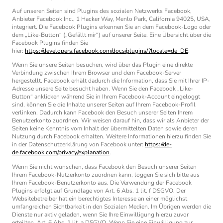
Auf unseren Seiten sind Plugins des sozialen Netzwerks Facebook,
Anbieter Facebook Inc., 1 Hacker Way, Menlo Park, California 94025, USA,
integriert. Die Facebook Plugins erkennen Sie an dem Facebook-Logo oder
dem „Like-Button“ („Gefällt mir“) auf unserer Seite. Eine Übersicht über die
Facebook Plugins finden Sie
hier:
https://developers.facebook.com/docs/plugins/?locale=de_DE
.
Wenn Sie unsere Seiten besuchen, wird über das Plugin eine direkte
Verbindung zwischen Ihrem Browser und dem Facebook-Server
hergestellt. Facebook erhält dadurch die Information, dass Sie mit Ihrer IP-
Adresse unsere Seite besucht haben. Wenn Sie den Facebook „Like-
Button“ anklicken während Sie in Ihrem Facebook-Account eingeloggt
sind, können Sie die Inhalte unserer Seiten auf Ihrem Facebook-Profil
verlinken. Dadurch kann Facebook den Besuch unserer Seiten Ihrem
Benutzerkonto zuordnen. Wir weisen darauf hin, dass wir als Anbieter der
Seiten keine Kenntnis vom Inhalt der übermittelten Daten sowie deren
Nutzung durch Facebook erhalten. Weitere Informationen hierzu finden Sie
in der Datenschutzerklärung von Facebook unter:
https://de-
de.facebook.com/privacy/explanation
.
Wenn Sie nicht wünschen, dass Facebook den Besuch unserer Seiten
Ihrem Facebook-Nutzerkonto zuordnen kann, loggen Sie sich bitte aus
Ihrem Facebook-Benutzerkonto aus. Die Verwendung der Facebook
Plugins erfolgt auf Grundlage von Art. 6 Abs. 1 lit. f DSGVO. Der
Websitebetreiber hat ein berechtigtes Interesse an einer möglichst
umfangreichen Sichtbarkeit in den Sozialen Medien. Im Übrigen werden die
Dienste nur aktiv geladen, wenn Sie Ihre Einwilligung hierzu zuvor
erteilten, Art. 6 Abs. 1 lit. a DSGVO. Wenn Sie eine Einwilligung zur