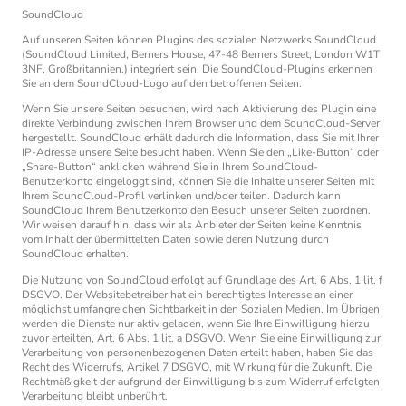
SoundCloud
Auf unseren Seiten können Plugins des sozialen Netzwerks SoundCloud
(SoundCloud Limited, Berners House, 47-48 Berners Street, London W1T
3NF, Großbritannien.) integriert sein. Die SoundCloud-Plugins erkennen
Sie an dem SoundCloud-Logo auf den betroffenen Seiten.
Wenn Sie unsere Seiten besuchen, wird nach Aktivierung des Plugin eine
direkte Verbindung zwischen Ihrem Browser und dem SoundCloud-Server
hergestellt. SoundCloud erhält dadurch die Information, dass Sie mit Ihrer
IP-Adresse unsere Seite besucht haben. Wenn Sie den „Like-Button“ oder
„Share-Button“ anklicken während Sie in Ihrem SoundCloud-
Benutzerkonto eingeloggt sind, können Sie die Inhalte unserer Seiten mit
Ihrem SoundCloud-Profil verlinken und/oder teilen. Dadurch kann
SoundCloud Ihrem Benutzerkonto den Besuch unserer Seiten zuordnen.
Wir weisen darauf hin, dass wir als Anbieter der Seiten keine Kenntnis
vom Inhalt der übermittelten Daten sowie deren Nutzung durch
SoundCloud erhalten.
Die Nutzung von SoundCloud erfolgt auf Grundlage des Art. 6 Abs. 1 lit. f
DSGVO. Der Websitebetreiber hat ein berechtigtes Interesse an einer
möglichst umfangreichen Sichtbarkeit in den Sozialen Medien. Im Übrigen
werden die Dienste nur aktiv geladen, wenn Sie Ihre Einwilligung hierzu
zuvor erteilten, Art. 6 Abs. 1 lit. a DSGVO. Wenn Sie eine Einwilligung zur
Verarbeitung von personenbezogenen Daten erteilt haben, haben Sie das
Recht des Widerrufs, Artikel 7 DSGVO, mit Wirkung für die Zukunft. Die
Rechtmäßigkeit der aufgrund der Einwilligung bis zum Widerruf erfolgten
Verarbeitung bleibt unberührt.