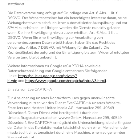
stattfindet.
Die Datenverarbeitung erfolgt auf Grundlage von Art. 6 Abs. 1 lit. f
DSGVO. Der Websitebetreiber hat ein berechtigtes Interesse daran, seine
Webangebote vor missbräuchlicher automatisierter Ausspähung und vor
SPAM zu schützen. Im Übrigen werden die Dienste nur aktiv geladen,
wenn Sie Ihre Einwilligung hierzu zuvor erteilten, Art. 6 Abs. 1 lit. a
DSGVO. Wenn Sie eine Einwilligung zur Verarbeitung von
personenbezogenen Daten erteilt haben, haben Sie das Recht des
Widerrufs, Artikel 7 DSGVO, mit Wirkung für die Zukunft. Die
Rechtmäßigkeit der aufgrund der Einwilligung bis zum Widerruf erfolgten
Verarbeitung bleibt unberührt.
Weitere Informationen zu Google reCAPTCHA sowie die
Datenschutzerklärung von Google entnehmen Sie folgenden
Links:
https://policies.google.com/privacy?
hl=de
und
https://www.google.com/recaptcha/intro/v3.htmll
.
Einsatz von EverCAPTCHA
Zur Absicherung unseres Kontaktformulars gegen unerwünschte
Verwendung nutzen wir den Dienst EverCAPTCHA unseres Website-
Erstellers und Hosters United Media AG, Hansaallee 299, 40549
Düsseldorf. Dieser Dienst wird bereitgestellt durch den
Unterauftragsdatenverarbeiter: wwwe GmbH, Hansaallee 299, 40549
Düsseldorf. EverCAPTCHA ermöglicht die Unterscheidung, ob die Eingabe
der Daten in das Kontaktformular tatsächlich durch einen Menschen oder
missbräuchlich automatisiert durch eine Maschine, einem so genannten
Spambot erfolgt.