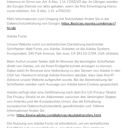
Interesse im Sinne von Art. 6 Abs. 1 lit. f DSGVO dar. Im Übrigen werden
die Google Dienste nur aktiv geladen, wenn Sie Ihre Einwilligung hierzu
zuvor erteilten, Art. 6 Abs. 1 lit. a DSGVO.
Mehr Informationen zum Umgang mit Nutzerdaten finden Sie in der
Datenschutzerklärung von Google:
https://policies.google.com/privacy?
hl=de
.
Adobe Fonts
Unsere Website nutzt zur einheitlichen Darstellung bestimmter
Schriftarten Web Fonts von Adobe. Anbieter ist die Adobe Systems
Incorporated, 345 Park Avenue, San Jose, CA 95110-2704, USA (Adobe).
Beim Aufruf unserer Seiten lädt Ihr Browser die benötigten Schriftarten
direkt von Adobe, um sie Ihrem Endgerät korrekt anzeigen zu können.
Dabei stellt Ihr Browser eine Verbindung zu den Servern von Adobe in den
USA her. Hierdurch erlangt Adobe Kenntnis darüber, dass über Ihre IP-
Adresse unsere Website aufgerufen wurde. Bei der Bereitstellung der
Schriftarten werden nach Aussage von Adobe keine Cookies gespeichert.
Adobe verfügt über eine Zertifizierung nach dem EU-US-Privacy-Shield.
Der Privacy-Shield ist ein Abkommen zwischen den Vereinigten Staaten
von Amerika und der Europäischen Union, das die Einhaltung
europäischer Datenschutzstandards gewährleisten soll. Nähere
Informationen finden Sie
unter:
https://www.adobe.com/de/privacy/eudatatransfers.html
.
Die Nutzung von Adobe Fonts ist erforderlich, um ein einheitliches
Schriftbild auf unserer Website zu gewährleisten. Dies stellt ein