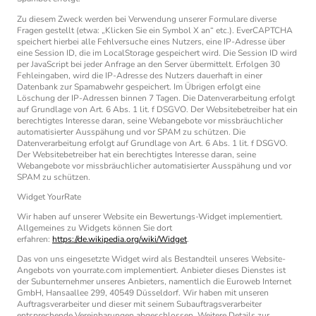
Zu diesem Zweck werden bei Verwendung unserer Formulare diverse
Fragen gestellt (etwa: „Klicken Sie ein Symbol X an“ etc.). EverCAPTCHA
speichert hierbei alle Fehlversuche eines Nutzers, eine IP-Adresse über
eine Session ID, die im LocalStorage gespeichert wird. Die Session ID wird
per JavaScript bei jeder Anfrage an den Server übermittelt. Erfolgen 30
Fehleingaben, wird die IP-Adresse des Nutzers dauerhaft in einer
Datenbank zur Spamabwehr gespeichert. Im Übrigen erfolgt eine
Löschung der IP-Adressen binnen 7 Tagen. Die Datenverarbeitung erfolgt
auf Grundlage von Art. 6 Abs. 1 lit. f DSGVO. Der Websitebetreiber hat ein
berechtigtes Interesse daran, seine Webangebote vor missbräuchlicher
automatisierter Ausspähung und vor SPAM zu schützen. Die
Datenverarbeitung erfolgt auf Grundlage von Art. 6 Abs. 1 lit. f DSGVO.
Der Websitebetreiber hat ein berechtigtes Interesse daran, seine
Webangebote vor missbräuchlicher automatisierter Ausspähung und vor
SPAM zu schützen.
Widget YourRate
Wir haben auf unserer Website ein Bewertungs-Widget implementiert.
Allgemeines zu Widgets können Sie dort
erfahren:
https://de.wikipedia.org/wiki/Widget
.
Das von uns eingesetzte Widget wird als Bestandteil unseres Website-
Angebots von yourrate.com implementiert. Anbieter dieses Dienstes ist
der Subunternehmer unseres Anbieters, namentlich die Euroweb Internet
GmbH, Hansaallee 299, 40549 Düsseldorf. Wir haben mit unseren
Auftragsverarbeiter und dieser mit seinem Subauftragsverarbeiter
entsprechende Vereinbarungen abgeschlossen. Weitere Details zur