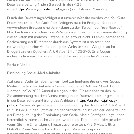
Datenverarbeitung finden Sie auch in den AGB
unter
https://www.yourrate.com/de/agb
(nachfolgend: YourRate).
Durch das Bewertungs-Widget auf unserer Website werden von YourRate
Daten requested. Bei Aufruf des Widgets baut Ihr Endgerät über den
verwendeten Browser eine Verbindung zu den Servern von YourRate auf.
Hierdurch wird vor allem Ihre IP-Adresse erhoben. Eine Zusammenführung
dieser Daten mit anderen Datenquellen erfolgt nicht. Die vorübergehende
Speicherung der IP-Adresse durch das System ist also technisch
notwendig, um eine Auslieferung der Website nebst Widgets an Ihr
Endgerät zu ermöglichen, Art. 6 Abs. 1 lit. f DSGVO. Es erfolgen
insbesondere kein Tracking und auch keine statistische Auswertung.
Soziale Medien
Einbindung Social-Media-Inhalte
Auf dieser Website haben wir ein Tool zur Implementierung von Social
Media Inhalten des Anbieters Curator Group, 69 Ruthven Street, Bondi
Junction, NSW 2022 Australia eingebunden. Einzelheiten zu den im
Zusammenhang mit dem Dienst erfolgenden Datenverarbeitungen stehen
in der Datenschutzerklärung des Anbieters,
https://curator.io/privacy-
policy
. Die Rechtsgrundlage für die Einbindung des Tools ist Art. 6 Abs. 1
lit. f DSGVO. In der Optimierung der Nutzerfreundlichkeit der Website und
der Ermöglichung der Einbindung von Social Media Beiträgen liegt unser
berechtigtes Interesse. Im Übrigen werden die Dienste nur aktiv geladen,
wenn Sie Ihre Einwilligung hierzu zuvor erteilten, Art. 6 Abs. 1 lit. a
DSGVO. Wenn Sie eine Einwilligung zur Verarbeitung von