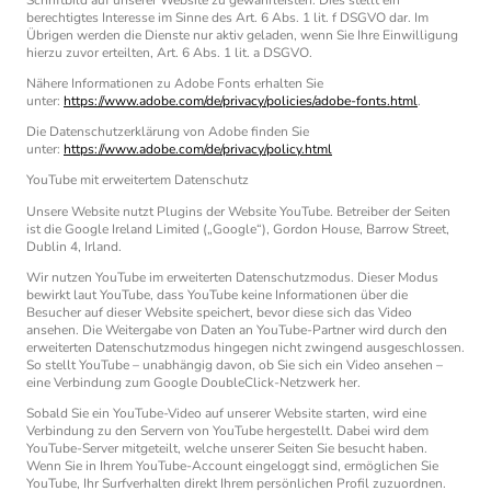
berechtigtes Interesse im Sinne des Art. 6 Abs. 1 lit. f DSGVO dar. Im
Übrigen werden die Dienste nur aktiv geladen, wenn Sie Ihre Einwilligung
hierzu zuvor erteilten, Art. 6 Abs. 1 lit. a DSGVO.
Nähere Informationen zu Adobe Fonts erhalten Sie
unter:
https://www.adobe.com/de/privacy/policies/adobe-fonts.html
.
Die Datenschutzerklärung von Adobe finden Sie
unter:
https://www.adobe.com/de/privacy/policy.html
YouTube mit erweitertem Datenschutz
Unsere Website nutzt Plugins der Website YouTube. Betreiber der Seiten
ist die Google Ireland Limited („Google“), Gordon House, Barrow Street,
Dublin 4, Irland.
Wir nutzen YouTube im erweiterten Datenschutzmodus. Dieser Modus
bewirkt laut YouTube, dass YouTube keine Informationen über die
Besucher auf dieser Website speichert, bevor diese sich das Video
ansehen. Die Weitergabe von Daten an YouTube-Partner wird durch den
erweiterten Datenschutzmodus hingegen nicht zwingend ausgeschlossen.
So stellt YouTube – unabhängig davon, ob Sie sich ein Video ansehen –
eine Verbindung zum Google DoubleClick-Netzwerk her.
Sobald Sie ein YouTube-Video auf unserer Website starten, wird eine
Verbindung zu den Servern von YouTube hergestellt. Dabei wird dem
YouTube-Server mitgeteilt, welche unserer Seiten Sie besucht haben.
Wenn Sie in Ihrem YouTube-Account eingeloggt sind, ermöglichen Sie
YouTube, Ihr Surfverhalten direkt Ihrem persönlichen Profil zuzuordnen.